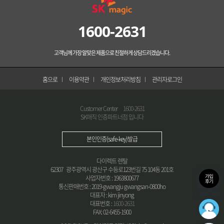
1600-2631
고객님께 가장 알맞은 제품으로 친절하게 상담드리겠습니다.
홈으로
이용약관
개인정보처리방침
관리자로그인
Customer Center
1600-2631
SK매직 인증파트너점 입니다
본인인증(safe-key)발급
다이렉트 렌탈
62307 광주광역시 광산구 수등로123번길 75 104동 201호
가입
사업자번호 : 1963800677
후기
통신판매번호 : 2019-gwangju gwangsan-0800ho
대표자 : kim jinyong
대표번호 :
1600-2631
36
FAX: 02-6455-1900
최적의