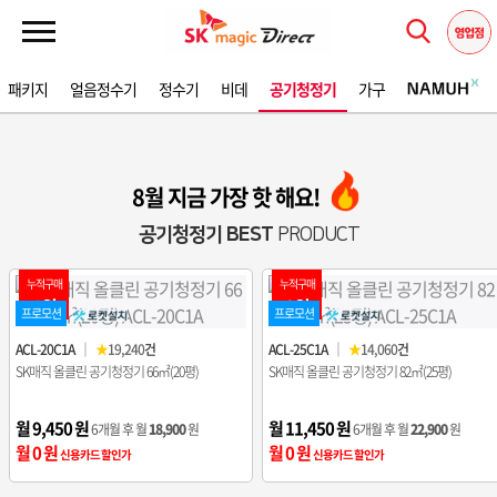
패키지
얼음정수기
정수기
비데
공기청정기
가구
8월 지금 가장 핫 해요!
공기청정기 BEST
PRODUCT
누적구매
누적구매
1위
2위
프로모션
프로모션
ACL-20C1A
｜
★
19,240
건
ACL-25C1A
｜
★
14,060
건
SK매직 올클린 공기청정기 66㎡(20평)
SK매직 올클린 공기청정기 82㎡(25평)
월 9,450 원
월 11,450 원
6개월 후 월
18,900
원
6개월 후 월
22,900
원
월 0 원
월 0 원
신용카드 할인가
신용카드 할인가