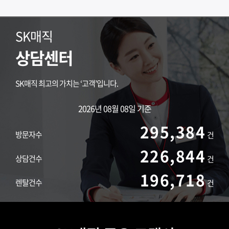
SK매직
상담센터
SK매직 최고의 가치는 ‘고객’입니다.
2026년 08월 08일 기준
295,384
방문자수
건
226,844
상담건수
건
196,718
렌탈건수
건