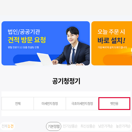
공기청정기
전체
미세먼지 청정
극초미세먼지 청정
펫전용
전체
1 건
인기상품순
최신상품순
낮은가격순
높은가격순
기본정렬