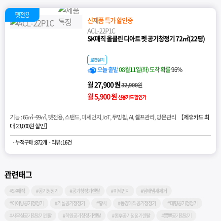
펫전용
신제품 특가 할인중
ACL-22P1C
SK매직 올클린 디아트 펫 공기청정기 72㎡(22평)
로켓설치
오늘 출발
08월11일(화) 도착 확률
96%
월 27,900 원
32,900원
월 5,900 원
신용카드 할인가
기능 : 66㎡~99㎡, 펫전용, 스탠드, 미세먼지, IoT, 무빙휠, AI, 셀프관리, 방문관리 【
제휴카드 최
대 23,000원 할인
】
· 누적구매 : 872개
· 리뷰 : 16건
관련태그
#SK매직
#공기청정기
#공기청정기렌탈
#미세먼지
#담배냄새제거
#아이방공기청정기
#거실공기청정기
#황사
#동양매직공기청정기
#대형공기청정기
#사무실공기청정기렌탈
#학원공기청정기렌탈
#뽐뿌공기청정기렌탈
#뽐뿌공기청정기