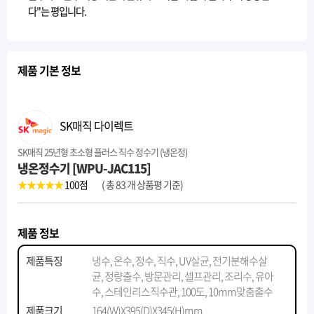
다"는 평입니다.
제품 기본 정보
SK매직 다이렉트
SK매직 25년형 초소형 플러스 직수 정수기 (냉온정)
냉온정수기 [WPU-JAC115]
★★★★★
100
점
( 총 83 개 상품평 기준)
제품 정보
제품특징
냉수, 온수, 정수, 직수, UV살균, 전기분해수살
균, 정량출수, 방문관리, 셀프관리, 조리수, 유아
수, 스테인리스직수관, 100도, 10mm맞춤출수
제품크기
164(W)X395(D)X345(H)mm