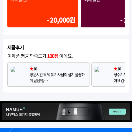
- 20,000원
- 1
제품후기
이제품 평균 만족도가
100점
이에요.
★
10
★
10
방문시간 딱 맞춰 기사님이 설치 깔끔하
정수기 없이 
게 끝남!필…
어요 감격.…