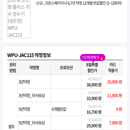
- 신규 , 크로스패키지시 6,7년 약정 12개월 반값할인 (1~12회차)
WPU-JAC115 약정정보
기간한정특가
관리
8월특별
카드
약정명
프로모션
방법
할인가
적용가
43,900 원
3년약정
16,900 원
38,900 원
38,900 원
3년약정_타사보상
11,900 원
33,900 원
33,400 원
5년약정
6개월반값
0 원
16,700 원
34,900 원
5년약정_타사보상
7,900 원
29,900 원
셀프