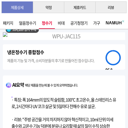
제품상세
약정
제휴카드
리뷰
3초 간편 견적 받기 →
2026년 07월 생산
패키지
얼음정수기
정수기
비데
공기청정기
가구
514,189 명이 구매
냉온정수기 종합점수
제품의 기능 및 가격, 소비자분들의 후기로 만들어진 점수입니다.
96.8
AI요약
해당 제품을 한눈에 볼 수 있게 요약하였습니다.
· 특징: 폭 164mm의 압도적 슬림함, 100°C 초고온수, 올 스테인리스 유
로, 2시간마다 UV 코크 살균 및 5일마다 전해수 유로 살균.
· 리뷰: "주방 공간을 거의 차지하지 않아 혁신적이고, 10ml 단위 미세
출수와 고온수 기능 덕분에 분유나 요리할 때 삶의 질이 수직 상승한