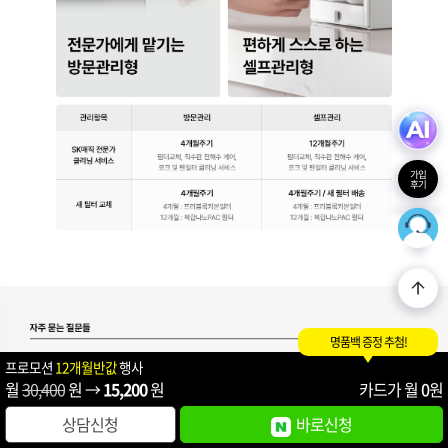
가입
후기
36
최적의
명품백 증정 추첨!
프로모션
12개월반값
행사
월
30,400
원 →
15,200
원
카드가 월
0
원
상담신청
바로신청