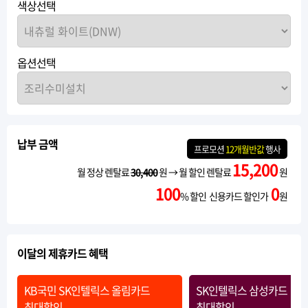
색상선택
옵션선택
납부 금액
프로모션
12개월반값
행사
15,200
월 정상 렌탈료
30,400
원 → 월 할인 렌탈료
원
100
0
% 할인 신용카드 할인가
원
이달의 제휴카드 혜택
KB국민 SK인텔릭스 올림카드
SK인텔릭스 삼성카드
최대할인
최대할인