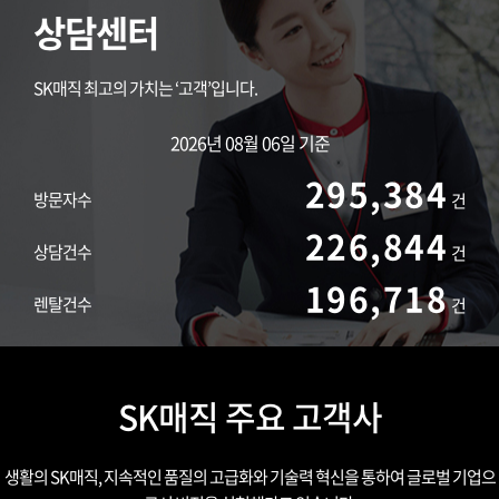
상담센터
SK매직 최고의 가치는 ‘고객’입니다.
2026년 08월 06일 기준
295,384
방문자수
건
226,844
상담건수
건
196,718
렌탈건수
건
SK매직 주요 고객사
생활의 SK매직, 지속적인 품질의 고급화와 기술력 혁신을 통하여 글로벌 기업으