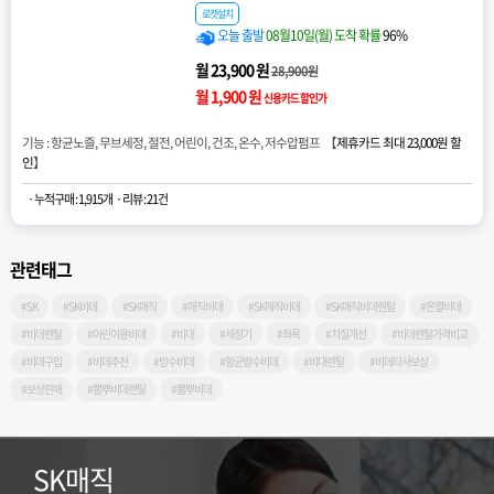
로켓설치
오늘 출발
08월10일(월) 도착 확률
96%
월 23,900 원
28,900원
월 1,900 원
신용카드 할인가
기능 : 항균노즐, 무브세정, 절전, 어린이, 건조, 온수, 저수압펌프 【
제휴카드 최대 23,000원 할
인
】
· 누적구매 : 1,915개
· 리뷰 : 21건
관련태그
#SK
#SK비데
#SK매직
#매직비데
#SK매직비데
#SK매직비데렌탈
#온열비데
#비데렌탈
#어린이용비데
#비대
#세정기
#좌욕
#치질개선
#비데렌탈가격비교
#비데구입
#비데추천
#방수비데
#항균방수비데
#비대렌탈
#비데타사보상
#보상판매
#뽐뿌비데렌탈
#뽐뿌비데
SK매직