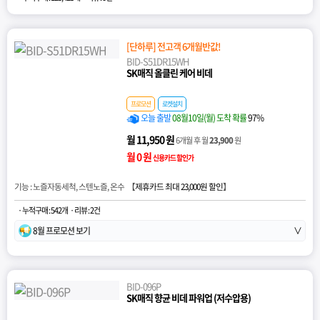
[단하루] 전고객 6개월반값!
BID-S51DR15WH
SK매직 올클린 케어 비데
프로모션
로켓설치
오늘 출발
08월10일(월) 도착 확률
97%
월 11,950 원
6개월 후 월
23,900
원
월 0 원
신용카드 할인가
기능 : 노즐자동세척, 스텐노즐, 온수 【
제휴카드 최대 23,000원 할인
】
· 누적구매 : 542개
· 리뷰 : 2건
8월 프로모션 보기
∨
BID-096P
SK매직 향균 비데 파워업 (저수압용)