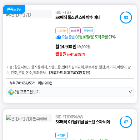
만족도1위
BID-F17D
SK매직 풀스텐 스파 방수 비데
93
프로모션
MD추천
로켓설치
오늘 출발
08월10일(월) 도착 확률
97%
월 14,900 원
19,900원
월 0 원
신용카드 할인가
기능 : 항균시트, 노즐자동세척, 스텐노즐, 원터치필터교체, 무브세정, 절전, 레이디, 어린이, 방
수, 건조, 온열, 온수, 착좌센서 【
제휴카드 최대 23,000원 할인
】
· 누적구매 : 652,458개
· 리뷰 : 200건
8월 프로모션 보기
∨
BID-F17DR54WW
SK매직 X 위글위글 풀스텐 스파 비데
87
로켓설치