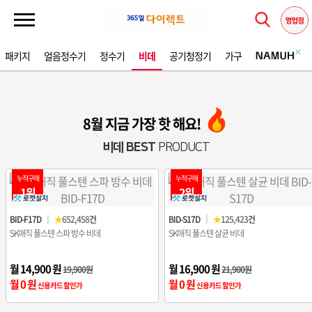
패키지
얼음정수기
정수기
비데
공기청정기
가구
8월 지금 가장 핫 해요!
비데 BEST
PRODUCT
누적구매
누적구매
1위
2위
BID-F17D
｜
★
652,458
건
BID-S17D
｜
★
125,423
건
SK매직 풀스텐 스파 방수 비데
SK매직 풀스텐 살균 비데
월 14,900 원
월 16,900 원
19,900원
21,900원
월 0 원
월 0 원
신용카드 할인가
신용카드 할인가