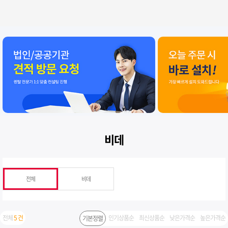
비데
전체
비데
전체
5 건
인기상품순
최신상품순
낮은가격순
높은가격순
기본정렬