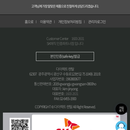
고객님께 가장 알맞은 제품으로 친절하게 상담드리겠습니다.
홈으로
이용약관
개인정보처리방침
관리자로그인
Customer Center
1600-2631
SK매직 인증파트너점 입니다
본인인증(safe-key)발급
다이렉트 렌탈
62307 광주광역시 광산구 수등로123번길 75 104동 201호
사업자번호 : 1963800677
통신판매번호 : 2019-gwangju gwangsan-0800ho
대표자 : kim jinyong
대표번호 :
1600-2631
FAX: 02-6455-1900
COPYRIGHT © 다이렉트 렌탈 All Right Reserved.
가입
후기
36
최적의