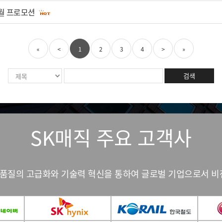
0월 프로모션
«
<
1
2
3
4
>
»
검색
SK매직 주요 고객사
인 품질의 고급화와 기술력 혁신을 통하여 글로벌 기업으로서 비