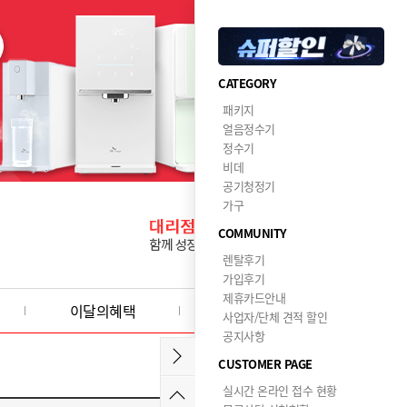
CATEGORY
패키지
얼음정수기
정수기
비데
공기청정기
가구
COMMUNITY
렌탈후기
가입후기
제휴카드안내
이달의혜택
사업자/단체 견적 할인
공지사항
CUSTOMER PAGE
실시간 온라인 접수 현황