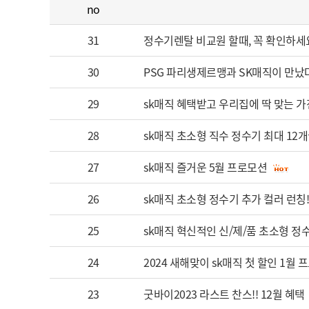
no
31
정수기렌탈 비교원 할때, 꼭 확인하세
30
PSG 파리생제르맹과 SK매직이 만났다
29
sk매직 혜택받고 우리집에 딱 맞는 가
28
sk매직 초소형 직수 정수기 최대 12개
27
sk매직 즐거운 5월 프로모션
26
sk매직 초소형 정수기 추가 컬러 런칭
25
sk매직 혁신적인 신/제/품 초소형 정
24
2024 새해맞이 sk매직 첫 할인 1월 
23
굿바이2023 라스트 찬스!! 12월 혜택