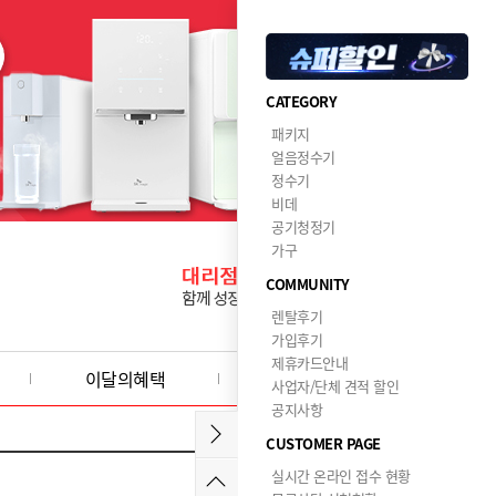
CATEGORY
패키지
얼음정수기
정수기
비데
공기청정기
가구
COMMUNITY
렌탈후기
가입후기
제휴카드안내
이달의혜택
사업자/단체 견적 할인
공지사항
CUSTOMER PAGE
실시간 온라인 접수 현황
2025-04-18