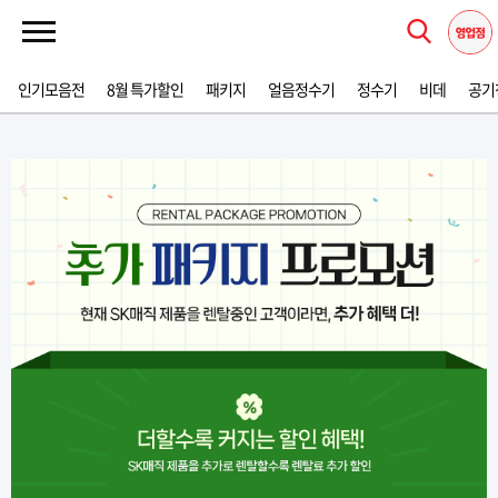
인기모음전
8월 특가할인
패키지
얼음정수기
정수기
비데
공기