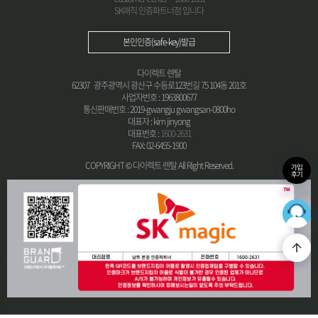
SK매직 인증파트너점 입니다
본인인증(safe-key)발급
다이렉트 렌탈
62307 광주광역시 광산구 수등로123번길 75 104동 201호
사업자번호 : 1963800677
통신판매번호 : 2019-gwangju gwangsan-0800ho
대표자 : kim jinyong
대표번호 :
1600-2631
FAX: 02-6455-1900
COPYRIGHT © 다이렉트 렌탈 All Right Reserved.
가입
후기
36
최적의