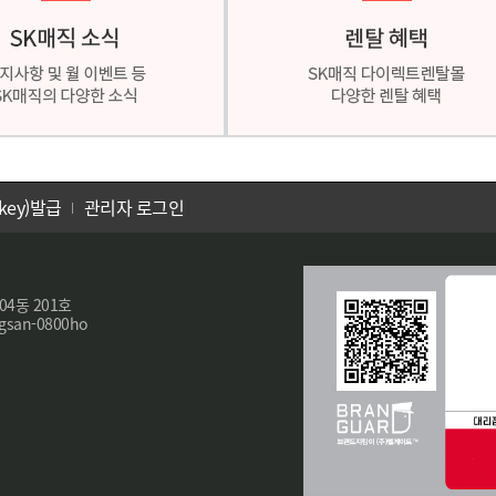
key)발급
관리자 로그인
4동 201호
san-0800ho