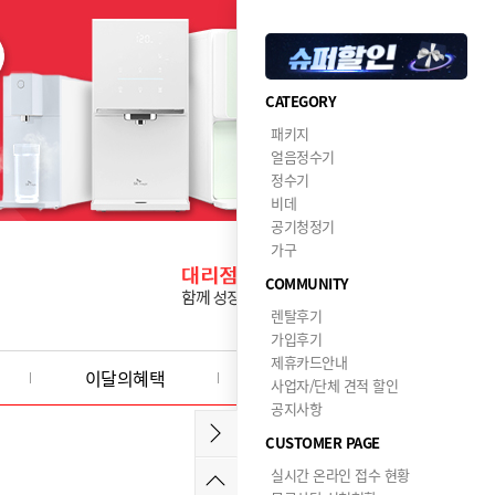
CATEGORY
패키지
얼음정수기
정수기
비데
공기청정기
가구
COMMUNITY
렌탈후기
가입후기
제휴카드안내
이달의혜택
사업자/단체 견적 할인
공지사항
CUSTOMER PAGE
실시간 온라인 접수 현황