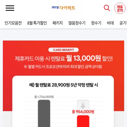
인기모음전
8월 특가할인
패키지
얼음정수기
정수기
비데
공기