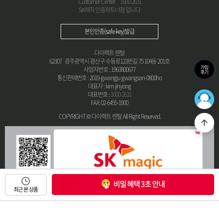
Customer Center
1600-2631
SK매직 인증파트너점 입니다
본인인증(safe-key)발급
다이렉트 렌탈
62307 광주광역시 광산구 수등로123번길 75 104동 201호
가입
사업자번호 : 1963800677
후기
통신판매번호 : 2019-gwangju gwangsan-0800ho
대표자 : kim jinyong
대표번호 :
1600-2631
36
FAX: 02-6455-1900
최적의
COPYRIGHT © 다이렉트 렌탈 All Right Reserved.
비밀 혜택 3초 안내
최근 본 상품