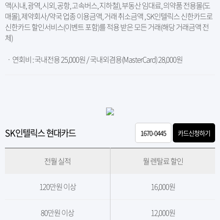
액(시내, 광역, 시외, 공항, 고속버스, 지하철), 부동산 임대료, 의약품 전용몰(도
매몰), 제약회사/약국 업종 이용금액, 거래 취소금액 , SK인텔릭스 신한카드로
신한카드 할인서비스(이벤트 포함)를 적용 받은 모든 거래(해당 거래금액 전
체)
ㆍ 연회비 : 국내전용 25,000원 / 국내외겸용(MasterCard) 28,000원
SK인텔릭스 현대카드
1670-0445
카드신청하기
전월 실적
월 렌탈료 할인
120만원 이상
16,000원
80만원 이상
12,000원