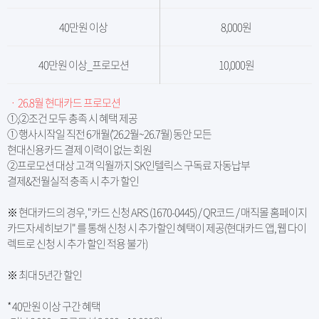
40만원 이상
8,000원
40만원 이상_프로모션
10,000원
ㆍ 26.8월 현대카드 프로모션
①,②조건 모두 총족 시 혜택 제공
① 행사시작일 직전 6개월('26.2월~26.7월) 동안 모든
현대신용카드 결제 이력이 없는 회원
②프로모션 대상 고객 익월까지 SK인텔릭스 구독료 자동납부
결제&전월실적 충족 시 추가 할인
※ 현대카드의 경우, "카드 신청 ARS (1670-0445) / QR코드 / 매직몰 홈페이지
카드자세히보기" 를 통해 신청 시 추가할인 혜택이 제공(현대카드 앱, 웹 다이
렉트로 신청 시 추가 할인 적용 불가)
※ 최대 5년간 할인
* 40만원 이상 구간 혜택