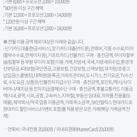
: 기본 8,000 + 프로모션 2,000 = 10,000원
* 80만원 이상 구간 혜택
: 기본 12,000 + 프로모션 2,000 = 14,000원
* 120만원 이상 구간 혜택
: 기본 16,000 + 프로모션 2,000 = 18,000원
※ 전월 이용 금액 제외 대상은 아래와 같습니다.
- 단기카드대출(현금서비스), 장기카드대출(카드론), 연회비, 각종 수수료/이자
(할부수수료, 연체이자 등), 기프트카드/선불카드 구매 · 충전금액, 무이자할부
(슬림할부 등 부분 무이자 포함) 이용 거래, 지방세, 국세, 지방세외수입, 환경개
선부담금, 4대보험(국민연금, 고용보험, 건강보험, 산재보험), 유치원/초중고
납입금(스쿨뱅킹), 대학(원)등록금, 아파트관리비, 도시가스, 전기요금, TV수신
료, 수도요금 , 상품권/선불전자지급수단 구매 · 충전금액, 포인트/캐시/사이
버머니/예치금 등 전자지급(결제)수단 구매 · 충전금액, 후불교통카드 이용금
액(시내, 광역, 시외, 공항, 고속버스, 지하철), 부동산 임대료, 의약품 전용몰(도
매몰), 제약회사/약국 업종 이용금액, 거래 취소금액 , SK인텔릭스 현대카드로
현대카드 할인서비스(이벤트 포함)를 적용 받은 모든 거래(해당 거래금액 전
체)
ㆍ 연회비 : 국내전용 20,000원 / 국내외겸용(MasterCard) 20,000원