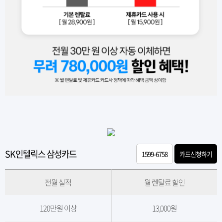
SK인텔릭스 삼성카드
1599-6758
카드신청하기
전월 실적
월 렌탈료 할인
120만원 이상
13,000원