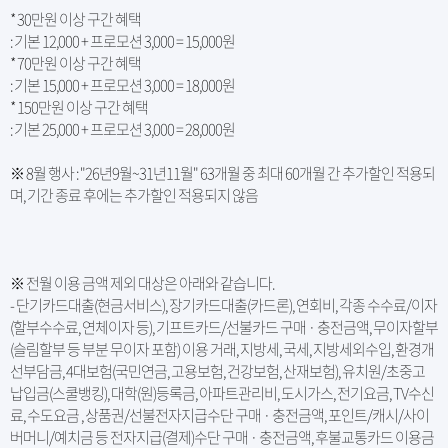
* 30만원 이상 구간 혜택
: 기본 12,000 + 프로모션 3,000 = 15,000원
* 70만원 이상 구간 혜택
: 기본 15,000 + 프로모션 3,000 = 18,000원
* 150만원 이상 구간 혜택
: 기본 25,000 + 프로모션 3,000 = 28,000원
※ 8월 행사 : "26년9월~31년11월" 63개월 중 최대 60개월 간 추가할인 적용되
며, 기간 종료 후에는 추가할인 적용되지 않음
※ 전월 이용 금액 제외 대상은 아래와 같습니다.
- 단기카드대출(현금서비스), 장기카드대출(카드론), 연회비, 각종 수수료/이자
(할부수수료, 연체이자 등), 기프트카드/선불카드 구매 · 충전금액, 무이자할부
(슬림할부 등 부분 무이자 포함) 이용 거래, 지방세, 국세, 지방세외수입, 환경개
선부담금, 4대보험(국민연금, 고용보험, 건강보험, 산재보험), 유치원/초중고
납입금(스쿨뱅킹), 대학(원)등록금, 아파트관리비, 도시가스, 전기요금, TV수신
료, 수도요금 , 상품권/선불전자지급수단 구매 · 충전금액, 포인트/캐시/사이
버머니/예치금 등 전자지급(결제)수단 구매 · 충전금액, 후불교통카드 이용금