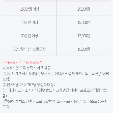
150만원 이상
25,000원
70만원 이상
15,000원
30만원 이상
12,000원
30만원 이상_프로모션
15,000원
ㆍ 26.8월 신한카드 프로모션
- ①,② 조건 모두 충족 시 혜택 제공
- ① 행사기간 직전 6개월간 모든 신한신용카드 결제이력이 없는 회원(신한BC
포함)
(직전 6개월: 26.2~26.7월 무실적 대상)
(단, 대상카드 기 소지자의 경우 반드시 교체발급 해야만 프로모션 적용 가능
함)
- ② SK인텔릭스 신한카드로 SK인텔릭스 구독료 자동납부를 최초로 등록한
고객