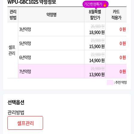
WPU-GBC102S 약정정보
기간한정특가
관리
8월특별
카드
약정명
방법
할인가
적용가
26,900 원
3년약정
0 원
18,900 원
23,900 원
5년약정
0 원
15,900 원
셀프
관리
22,900 원
6년약정
0 원
14,900 원
21,900 원
7년약정
0 원
13,900 원
: 추천 약정
선택옵션
관리방법
셀프관리