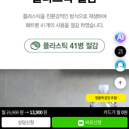
가입
후기
36
최적의
명품백 증정 추첨!
월
21,900
원 →
13,900
원
카드가 월
0
원
상담신청
바로신청