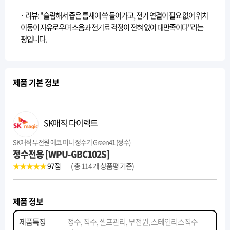
· 리뷰: "슬림해서 좁은 틈새에 쏙 들어가고, 전기 연결이 필요 없어 위치
이동이 자유로우며 소음과 전기료 걱정이 전혀 없어 대만족이다"라는
평입니다.
제품 기본 정보
SK매직 다이렉트
SK매직 무전원 에코 미니 정수기 Green41 (정수)
정수전용 [WPU-GBC102S]
★★★★★
97
점
( 총 114 개 상품평 기준)
제품 정보
제품특징
정수, 직수, 셀프관리, 무전원, 스테인리스직수