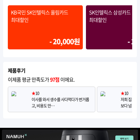
KB국민 SK인텔릭스 올림카드
SK인텔릭스 삼성카드
최대할인
최대할인
- 20,000원
- 1
제품후기
이제품 평균 만족도가
97점
이에요.
★
10
★
10
이사를 와서 생수를 사다먹다가 번거롭
저희 집 인
고, 비용도 만…
보다 넘 슬