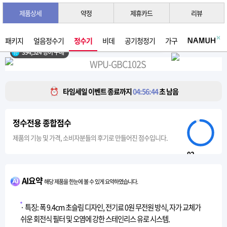
제품상세
약정
제휴카드
리뷰
3초 간편 견적 받기 →
2026년 07월 생산
패키지
얼음정수기
정수기
비데
공기청정기
가구
394,524 명이 구매
타임세일 이벤트 종료까지
04:56:41
초 남음
정수전용 종합점수
제품의 기능 및 가격, 소비자분들의 후기로 만들어진 점수입니다.
92
AI요약
해당 제품을 한눈에 볼 수 있게 요약하였습니다.
· 특징: 폭 9.4cm 초슬림 디자인, 전기료 0원 무전원 방식, 자가 교체가
쉬운 회전식 필터 및 오염에 강한 스테인리스 유로 시스템.