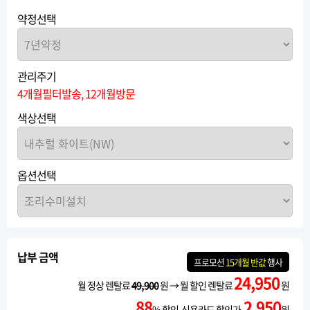
약정선택
관리주기
4개월필터발송, 12개월방문
색상선택
옵션선택
납부 금액
프로모션
15개월 반값
행사
24,950
월 정상 렌탈료
49,900
원 → 월 할인 렌탈료
원
88
2,950
% 할인 신용카드 할인가
원