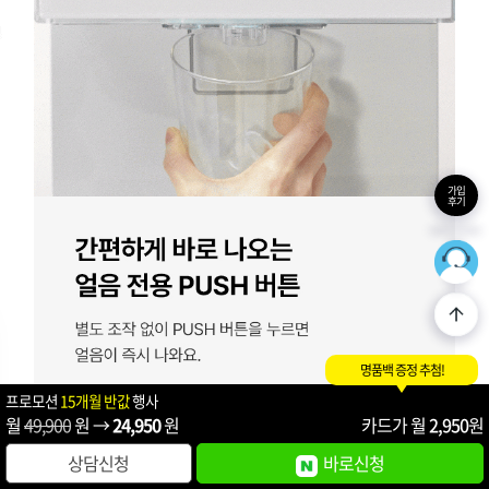
가입
후기
36
최적의
명품백 증정 추첨!
프로모션
15개월 반값
행사
월
49,900
원 →
24,950
원
카드가 월
2,950
원
상담신청
바로신청