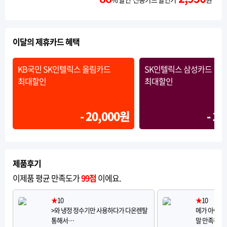
이달의 제휴카드 혜택
KB국민 SK인텔릭스 올림카드
SK인텔릭스 삼성카드
최대할인
최대할인
- 20,000원
- 1
제품후기
이제품 평균 만족도가
99점
이에요.
★
10
★
10
>와 냉정 정수기만 사용하다가 다온렌탈
메가 아이스 
통해서…
말 만족하면