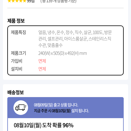
★★★★★
99
점
( 총 139 개 상품평 기준)
제품 정보
제품특징
얼음, 냉수, 온수, 정수, 직수, 살균, 100도, 방문
관리, 셀프관리, 아이스룸살균, 스테인리스직
수관, 맞춤출수
제품크기
240(W) x 505(D) x 492(H) mm
가입비
면제
설치비
면제
배송정보
08월09일(일) 출고 상품 입니다.
지금 주문 시 08월10일(월)
설치 됩니다.
08월10일(월) 도착 확률
96%