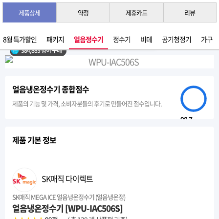
제품상세
약정
제휴카드
리뷰
3초 간편 견적 받기 →
2026년 07월 생산
8월 특가할인
패키지
얼음정수기
정수기
비데
공기청정기
가구
384,883 명이 구매
얼음냉온정수기 종합점수
제품의 기능 및 가격, 소비자분들의 후기로 만들어진 점수입니다.
98.7
제품 기본 정보
SK매직 다이렉트
SK매직 MEGA ICE 얼음냉온정수기 (얼음냉온정)
얼음냉온정수기 [WPU-IAC506S]