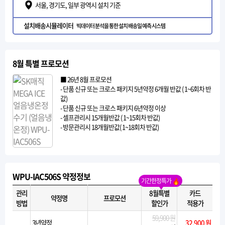
서울, 경기도, 일부 광역시 설치 기준
설치배송시뮬레이터
빅데이터 분석을 통한 설치 배송일 예측 시스템
8월 특별 프로모션
■ 26년 8월 프로모션
- 단품 신규 또는 크로스 패키지 5년약정 6개월 반값 ( 1~6회차 반
값)
- 단품 신규 또는 크로스 패키지 6년약정 이상
- 셀프관리시 15개월반값 ( 1~15회차 반값)
- 방문관리시 18개월반값( 1~18회차 반값)
WPU-IAC506S 약정정보
기간한정특가
관리
8월특별
카드
약정명
프로모션
방법
할인가
적용가
59,900 원
3년약정
32,900 원