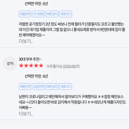
선택한 약정 : 6년
제품만족
추가렌탈
빠른설치
제휴카드
저렴한 공기청정기 2년 정도 써보니 언제 필터가 단종될지도 모르고 불안했는
데 이건 대기업 제품이라 그럴 일 없으니 좋네요제휴 받아서 9천원대에 집이 훨
씬 쾌적해졌어요~~
더보기..
30대 부부 추천~
김*지
아주좋아요
(2026.08.07)
선택한 약정 : 6년
제품만족
상담만족
빠른설치
제휴카드
남편이 코로나걸리고 예민해져서 알아보다가 구매했어요 ㅎㅎ엄청 예민보스
네요~ 나갓다 들어오면 바로 감지해서 작동됩니다 ㅎㅎ네모난게 제품디자인도
이뻐용~~
더보기..