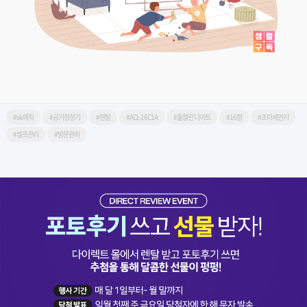
#sk매직
#공기청정기
#렌탈
#ACL-16C1A
#올클린 디아트
#16평
#초미세먼지
#셀프관리
#방문관리