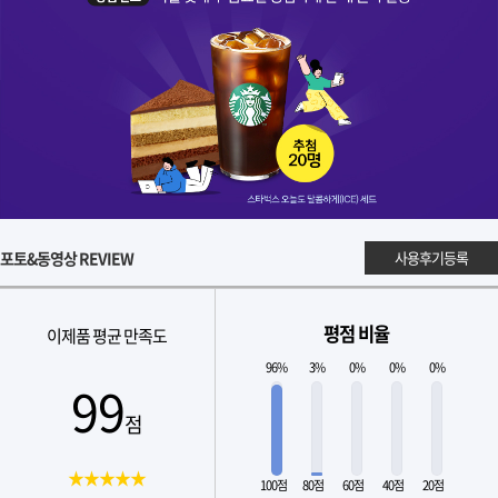
포토&동영상 REVIEW
사용후기등록
평점 비율
이제품 평균 만족도
96%
3%
0%
0%
0%
99
점
★★★★★
100점
80점
60점
40점
20점