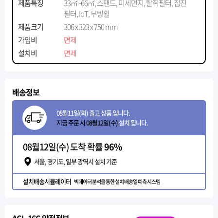
제품특징
33㎡~66㎡, 스탠드, 미세먼지, 탈취필터, 집진
필터, IoT, 무빙휠
제품크기
306 x 323 x 750 mm
가입비
면제
설치비
면제
배송정보
08월11일(화) 출고 상품 입니다.
지금 주문 시 08월12일(수)
설치 됩니다.
08월12일(수) 도착 확률
96%
서울, 경기도, 일부 광역시 설치 기준
설치배송시뮬레이터
빅데이터 분석을 통한 설치 배송일 예측 시스템