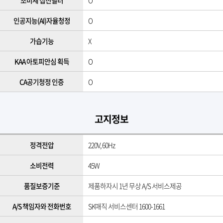
초미세 집진필터
O
인공지능(AI)자율청정
O
가습기능
X
KAA 아토피안심 획득
O
CA공기청정 인증
O
고지정보
정격전압
220V, 60Hz
소비전력
45W
품질보증기준
제품하자시 1년 무상 A/S 서비스제공
A/S 책임자와 전화번호
SK매직 서비스센터 1600-1661