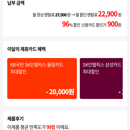
납부 금액
22,900
월 정상 렌탈료
27,900
원 → 월 할인 렌탈료
원
96
900
% 할인 신용카드 할인가
원
이달의 제휴카드 혜택
KB국민 SK인텔릭스 올림카드
SK인텔릭스 삼성카드
최대할인
최대할인
- 20,000원
- 1
제품후기
이제품 평균 만족도가
99점
이에요.