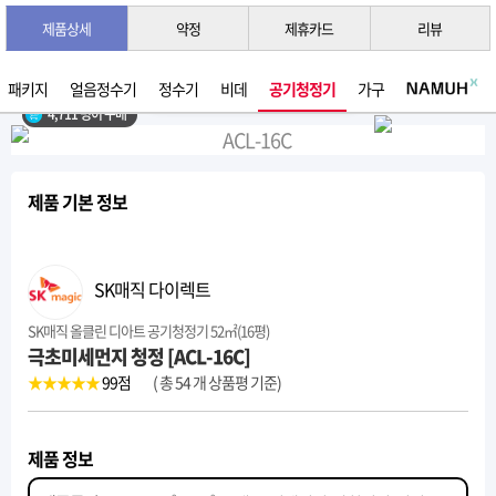
제품상세
약정
제휴카드
리뷰
3초 간편 견적 받기 →
2026년 07월 생산
패키지
얼음정수기
정수기
비데
공기청정기
가구
4,711 명이 구매
제품 기본 정보
SK매직 다이렉트
SK매직 올클린 디아트 공기청정기 52㎡(16평)
극초미세먼지 청정 [ACL-16C]
★★★★★
99
점
( 총 54 개 상품평 기준)
제품 정보