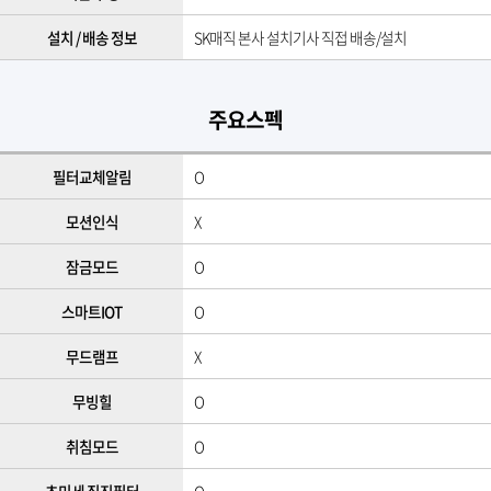
설치 / 배송 정보
SK매직 본사 설치기사 직접 배송/설치
주요스펙
필터교체알림
O
모션인식
X
잠금모드
O
스마트IOT
O
무드램프
​X​
무빙힐
O
취침모드
O