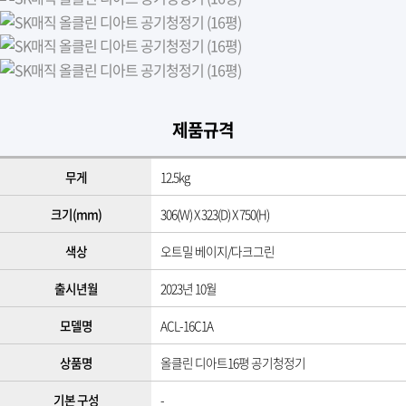
제품규격
무게
12.5kg
크기(mm)
306(W) X 323(D) X 750(H)
색상
​오트밀 베이지/다크그린​
출시년월
2023년 10월
모델명
​ACL-16C1A​
상품명
올클린 디아트16평 공기청정기
기본 구성
-