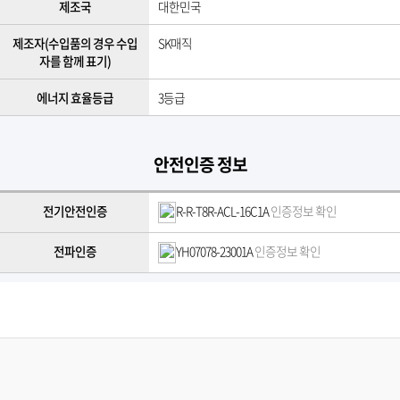
제조국
대한민국
제조자(수입품의 경우 수입
SK매직
자를 함께 표기)
에너지 효율등급
3등급
안전인증 정보
전기안전인증
R-R-T8R-ACL-16C1A
인증정보 확인
전파인증
YH07078-23001A
인증정보 확인