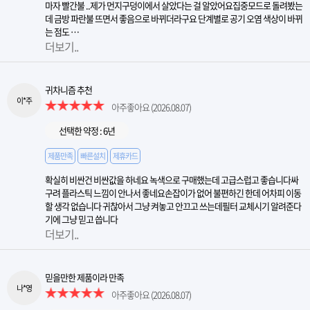
마자 빨간불 ..제가 먼지구덩이에서 살았다는 걸 알았어요집중모드로 돌려봤는
데 금방 파란불 뜨면서 좋음으로 바뀌더라구요 단계별로 공기 오염 색상이 바뀌
는 점도 …
더보기..
귀차니즘 추천
이*주
아주좋아요
(2026.08.07)
선택한 약정 : 6년
제품만족
빠른설치
제휴카드
확실히 비싼건 비싼값을 하네요 녹색으로 구매했는데 고급스럽고 좋습니다싸
구려 플라스틱 느낌이 안나서 좋네요손잡이가 없어 불편하긴 한데 어차피 이동
할 생각 없습니다 귀찮아서 그냥 켜놓고 안끄고 쓰는데필터 교체시기 알려준다
기에 그냥 믿고 씁니다
더보기..
믿을만한 제품이라 만족
나*영
아주좋아요
(2026.08.07)