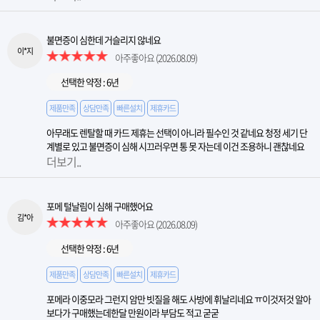
불면증이 심한데 거슬리지 않네요
이*지
아주좋아요
(2026.08.09)
선택한 약정 : 6년
제품만족
상담만족
빠른설치
제휴카드
​아무래도 렌탈할 때 카드 제휴는 선택이 아니라 필수인 것 같네요 청정 세기 단
계별로 있고 불면증이 심해 시끄러우면 통 못 자는데 이건 조용하니 괜찮네요
더보기..
포메 털날림이 심해 구매했어요
김*아
아주좋아요
(2026.08.09)
선택한 약정 : 6년
제품만족
상담만족
빠른설치
제휴카드
포메라 이중모라 그런지 암만 빗질을 해도 사방에 휘날리네요 ㅠ이것저것 알아
보다가 구매했는데한달 만원이라 부담도 적고 굳굳