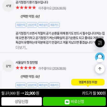
공기청정기 환기 필수입니다
서*경
아주좋아요
(2026.08.06)
선택한 약정 : 6년
제품만족
상담만족
빠른설치
제휴카드
공기청정기 쓰면서 적절히 공기 순환을 위해 환기도 반드시 필수입니다!저는 집
에 오면 환기하고 공기청정기 켜는데확실히 공기순환도 되고 좋네요 겨울이라
독감이 유행하는데 덕분에 감기 안걸리고 겨울 지났으면 좋겠습니다 ㅜ
가입
후기
더보기..
36
최적의
서울살이 첫 장만템
김*민
아주좋아요
(2026.08.06)
선택한 약정 : 6년
명품백 증정 추첨!
제품만족
상담만족
빠른설치
제휴카드
월
27,900
원 →
22,900
원
카드가 월
900
원
여자친구랑 서울로 거처를 옮기게 되면서 구매했어요 원룸촌이라 환기하기 부
담스러웠는데 좋네요as 된다지만 되도록 고장없이 오래쓰고싶어요
상담신청
바로신청
더보기..