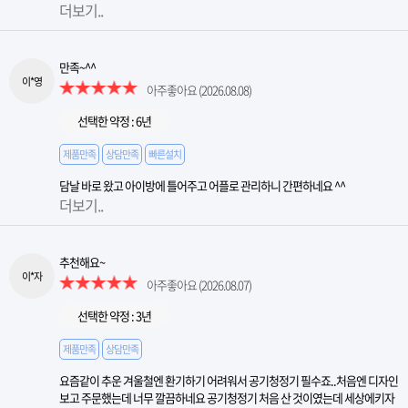
더보기..
만족~^^
이*영
아주좋아요
(2026.08.08)
선택한 약정 : 6년
제품만족
상담만족
빠른설치
담날 바로 왔고 아이방에 틀어주고 어플로 관리하니 간편하네요 ^^
더보기..
추천해요~
이*자
아주좋아요
(2026.08.07)
선택한 약정 : 3년
제품만족
상담만족
요즘같이 추운 겨울철엔 환기하기 어려워서 공기청정기 필수죠..처음엔 디자인
보고 주문했는데 너무 깔끔하네요 공기청정기 처음 산 것이였는데 세상에키자