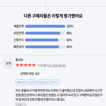
다른 구매자들은 이렇게 평가했어요
제품만족
100%
상담만족
88%
신용카드
83%
빠른설치
85%
좋네요
김*완
아주좋아요
(2026.08.09)
선택한 약정 : 6년
제품만족
상담만족
빠른설치
제휴카드
카드 잘몰라서 어떻게하면 되는지부터 다 물어봤는데 친절히 상담해주시고약
정별 할인금액이나 최대 할인 방법도 다 알려주셔서 믿고 구매했어요귀찮은거
딱 질색인데 전화 한통에 진행이되니 좋네요
더보기..