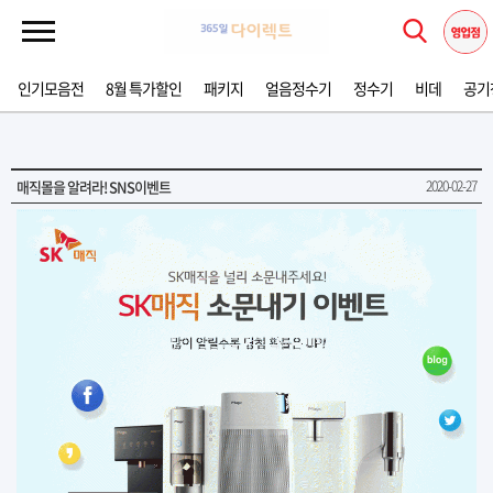
인기모음전
8월 특가할인
패키지
얼음정수기
정수기
비데
공기
매직몰을 알려라! SNS이벤트
2020-02-27