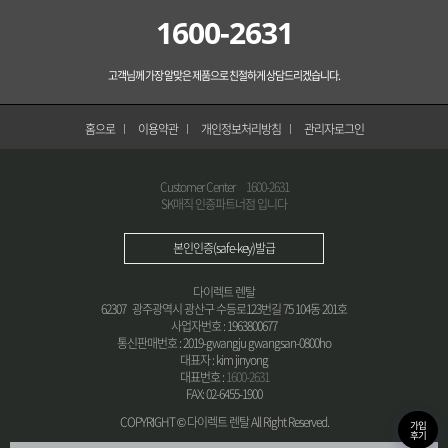
1600-2631
고객님께 가장 알맞은 제품으로 친절하게 상담드리겠습니다.
홈으로
이용약관
개인정보처리방침
관리자로그인
Customer Center
1600-2631
SK매직 인증파트너점 입니다
본인인증(safe-key)발급
다이렉트 렌탈
62307 광주광역시 광산구 수등로123번길 75 104동 201호
사업자번호 : 1963800677
통신판매번호 : 2019-gwangju gwangsan-0800ho
대표자 : kim jinyong
대표번호 :
1600-2631
FAX: 02-6455-1900
COPYRIGHT © 다이렉트 렌탈 All Right Reserved.
가입
후기