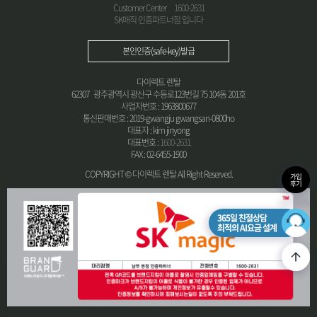
Customer Center
1600-2631
SK매직 인증파트너점 입니다
본인인증(safe-key)발급
다이렉트 렌탈
62307 광주광역시 광산구 수등로123번길 75 104동 201호
사업자번호 : 1963800677
통신판매번호 : 2019-gwangju gwangsan-0800ho
대표자 : kim jinyong
대표번호 :
1600-2631
FAX : 02-6455-1900
COPYRIGHT © 다이렉트 렌탈 All Right Reserved.
가입
후기
365일 친절상담
최적의 AI요금 설계