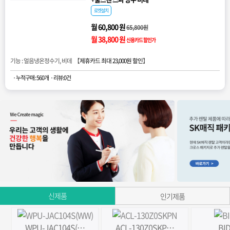
로켓설치
월 60,800 원
65,800원
월 38,800 원
신용카드 할인가
기능 : 얼음냉온정수기, 비데 【
제휴카드 최대 23,000원 할인
】
· 누적구매 : 560개
· 리뷰:0건
신제품
인기제품
WPU-JAC104S(…
ACL-130Z0SKP…
BI