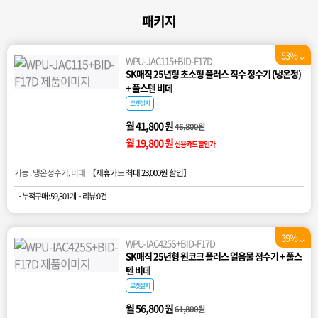
패키지
53%↓
WPU-JAC115+BID-F17D
SK매직 25년형 초소형 플러스 직수 정수기 (냉온정)
+ 풀스텐 비데
로켓설치
월 41,800 원
46,800원
월 19,800 원
신용카드 할인가
기능 : 냉온정수기, 비데 【
제휴카드 최대 23,000원 할인
】
· 누적구매 : 59,301개
· 리뷰:0건
39%↓
WPU-IAC425S+BID-F17D
SK매직 25년형 원코크 플러스 얼음물 정수기 + 풀스
텐 비데
로켓설치
월 56,800 원
61,800원