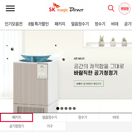
인기모음전
8월 특가할인
패키지
얼음정수기
정수기
비데
공기
패키지
얼음정수기
정수기
비데
공기청정기
가구