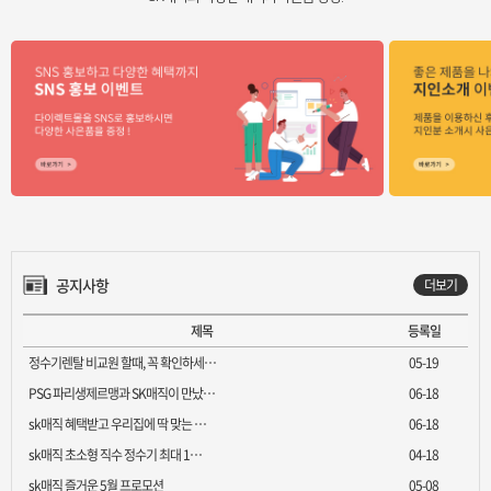
공지사항
더보기
제목
등록일
정수기렌탈 비교원 할때, 꼭 확인하세…
05-19
PSG 파리생제르맹과 SK매직이 만났…
06-18
sk매직 혜택받고 우리집에 딱 맞는 …
06-18
sk매직 초소형 직수 정수기 최대 1…
04-18
sk매직 즐거운 5월 프로모션
05-08