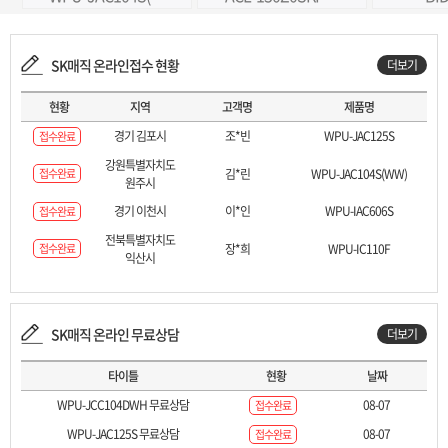
SK매직 온라인접수 현황
더보기
현황
지역
고객명
제품명
경기 김포시
조*빈
WPU-JAC125S
접수완료
강원특별자치도
접수완료
김*린
WPU-JAC104S(WW)
원주시
경기 이천시
이*인
WPU-IAC606S
접수완료
전북특별자치도
접수완료
장*희
WPU-IC110F
익산시
SK매직 온라인 무료상담
더보기
타이틀
현황
날짜
WPU-JCC104DWH 무료상담
08-07
접수완료
WPU-JAC125S 무료상담
08-07
접수완료