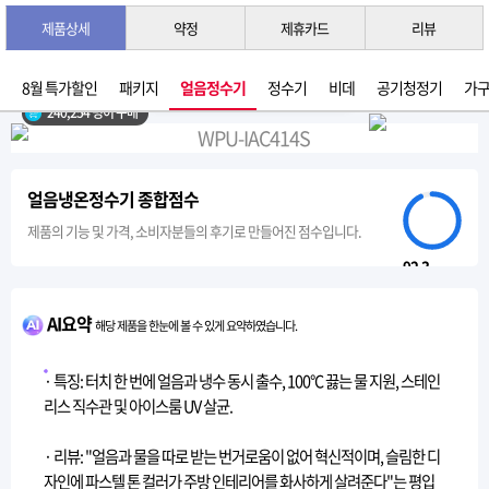
제품상세
약정
제휴카드
리뷰
3초 간편 견적 받기 →
2026년 07월 생산
8월 특가할인
패키지
얼음정수기
정수기
비데
공기청정기
가
240,254 명이 구매
얼음냉온정수기 종합점수
제품의 기능 및 가격, 소비자분들의 후기로 만들어진 점수입니다.
92.3
AI요약
해당 제품을 한눈에 볼 수 있게 요약하였습니다.
· 특징: 터치 한 번에 얼음과 냉수 동시 출수, 100°C 끓는 물 지원, 스테인
리스 직수관 및 아이스룸 UV 살균.
· 리뷰: "얼음과 물을 따로 받는 번거로움이 없어 혁신적이며, 슬림한 디
자인에 파스텔 톤 컬러가 주방 인테리어를 화사하게 살려준다"는 평입