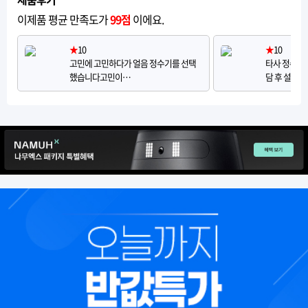
이제품 평균 만족도가
99점
이에요.
★
10
★
10
고민에 고민하다가 얼음 정수기를 선택
타사 정수기
했습니다고민이…
담 후 설치