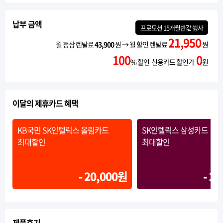
납부 금액
프로모션
15개월반값
행사
21,950
월 정상 렌탈료
43,900
원 → 월 할인 렌탈료
원
100
0
% 할인 신용카드 할인가
원
이달의 제휴카드 혜택
KB국민 SK인텔릭스 올림카드
SK인텔릭스 삼성카드
최대할인
최대할인
- 20,000원
- 1
제품후기