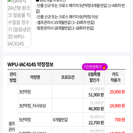
- 단품 신규 또는 크로스 패키지 5년약정 6개월 반값 ( 1~6회차 반
값)
- 단품 신규 또는 크로스 패키지 6년약정 이상
- 셀프관리시 15개월반값 ( 1~15회차 반값)
- 방문관리시 18개월반값( 1~18회차 반값)
WPU-IAC414S 약정정보
기간한정특가
관리
8월특별
카드
약정명
프로모션
방법
할인가
적용가
56,900 원
3년약정
29,900 원
51,900 원
51,900 원
3년약정_타사보상
24,900 원
46,900 원
45,400 원
5년약정
6개월반값
700 원
22,700 원
셀프
관리
45,900 원