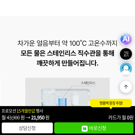
가입
후기
36
최적의
명품백 증정 추첨!
프로모션
15개월반값
행사
월
43,900
원 →
21,950
원
카드가 월
0
원
상담신청
바로신청