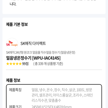
니다.
제품 기본 정보
SK매직 다이렉트
SK매직 24년형 원코크 얼음물 직수얼음 정수기 (얼음냉온정)
얼음냉온정수기 [WPU-IAC414S]
★★★★★
99
점
( 총 339 개 상품평 기준)
제품 정보
제품특징
얼음, 냉수, 온수, 정수, 직수, 살균, 100도, 방문
관리, 셀프관리, 아이스룸살균, 조리수, 스테인
리스직수관, 맞춤출수
제품크기
245(W) X 515(D) X 482(H)mm