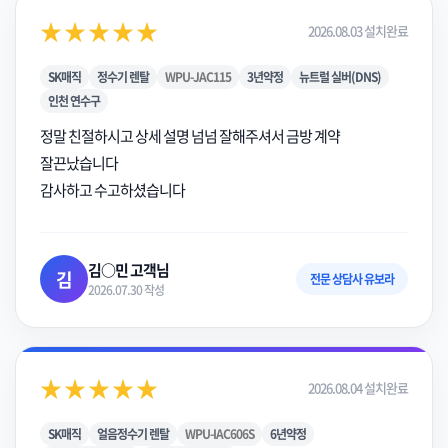
★★★★★
2026.08.03 설치완료
SK매직
정수기 렌탈
WPU-JAC115
3년약정
뉴트럴 실버(DNS)
인천 연수구
정말 친절하시고 상세 설명 넘넘 잘해주셔서 금방 계약
잘끈났습니다
감사하고 수고하셨습니다
김○민 고객님
김
전문 상담사 유보라
2026.07.30 작성
★★★★★
2026.08.04 설치완료
SK매직
얼음정수기 렌탈
WPU-IAC606S
6년약정