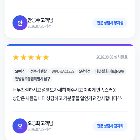
안○수 고객님
안
전문 상담사 양지성
2026.07.30 작성
★★★★★
2026.08.03 설치완료
SK매직
정수기 렌탈
WPU-JAC125S
5년약정
내츄럴 화이트(NW)/
전남광주통합특별시 남구
너무친절하시고 설명도자세히 해주시고 이렇게 만족스러운
상담은 처음입니다 상담하고 기분좋을 일인가요 감사합니다^^
오○화 고객님
오
전문 상담사 김지희
2026.07.29 작성