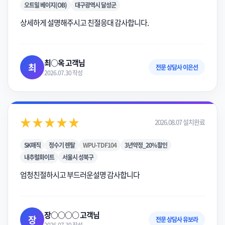
오트밀 베이지(OB)
대구광역시 달성군
상세하게 설명해주시고 친절응대 감사합니다.
최○옥 고객님
최
전문 상담사 이은선
2026.07.30 작성
★★★★★
2026.08.07 설치완료
SK매직
정수기 렌탈
WPU-TDF104
3년약정_20%할인
내추럴화이트
서울시 성북구
엄청친절하시고 부드러운설명 감사합니다
장○○○○ 고객님
장
전문 상담사 유보라