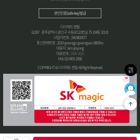
본인인증(safe-key)발급
다이렉트 렌탈
62307 광주광역시 광산구 수등로123번길 75 104동 201호
사업자번호 : 1963800677
통신판매번호 : 2019-gwangju gwangsan-0800ho
대표자 : kim jinyong
대표번호 :
1600-2631
FAX: 02-6455-1900
COPYRIGHT © 다이렉트 렌탈 All Right Reserved.
가입
후기
36
최적의