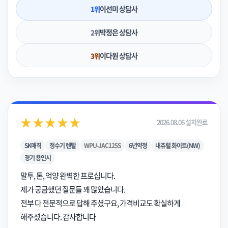
이선미 상담사
1위
박정은 상담사
2위
이다원 상담사
3위
★★★★★
2026.08.06 설치완료
SK매직
정수기 렌탈
WPU-JAC125S
6년약정
내츄럴 화이트(NW)
경기 용인시
말투, 톤, 억양 완벽한 프로십니다.
제가 궁금했던 질문들 꽤 많았습니다.
전부 다 전문적으로 답해 주셨구요, 가격비교도 확실하게
해주셨습니다. 감사합니다