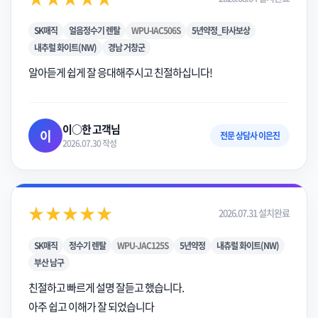
SK매직
얼음정수기 렌탈
WPU-IAC506S
5년약정_타사보상
내추럴 화이트(NW)
경남 거창군
알아듣게 쉽게 잘 응대해주시고 친절하십니다!
이○한 고객님
이
전문 상담사 이은진
2026.07.30 작성
★★★★★
2026.07.31 설치완료
SK매직
정수기 렌탈
WPU-JAC125S
5년약정
내츄럴 화이트(NW)
부산 남구
친절하고 빠르게 설명 잘듣고 했습니다.
아주 쉽고 이해가 잘 되었습니다