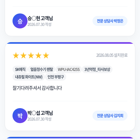
승○현 고객님
승
전문 상담사 박정은
2026.07.30 작성
★★★★★
2026.08.05 설치완료
SK매직
얼음정수기 렌탈
WPU-IAC425S
3년약정_타사보상
내츄럴 화이트(NW)
인천 부평구
잘기다려주셔서 감사합니다
박○섭 고객님
박
전문 상담사 김지희
2026.07.30 작성