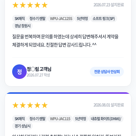
★★★★★
2026.07.23 설치완료
SK매직
정수기 렌탈
WPU-JAC125S
5년약정
소프트 핑크(SP)
경남 창원시
질문을 번복하며 문의를 하였는데 상세히 답변해주셔서 계약을
체결하게 되었네요. 친절한 답변 감사드립니다. ^^
정○림 고객님
정
전문 상담사 안상희
2026.07.27 작성
★★★★★
2026.08.01 설치완료
SK매직
정수기 렌탈
WPU-JAC115
5년약정
내츄럴 화이트(DNW)/
경기 성남시