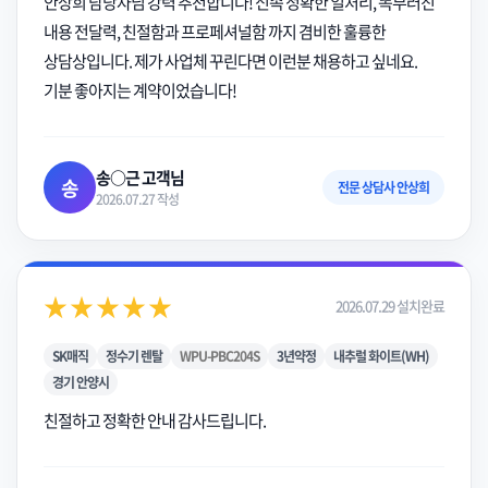
안상희 담당자님 강력 추천합니다! 신속 정확한 일처리, 똑부러진
내용 전달력, 친절함과 프로페셔널함 까지 겸비한 훌륭한
상담상입니다. 제가 사업체 꾸린다면 이런분 채용하고 싶네요.
기분 좋아지는 계약이었습니다!
송○근 고객님
송
전문 상담사 안상희
2026.07.27 작성
★★★★★
2026.07.29 설치완료
SK매직
정수기 렌탈
WPU-PBC204S
3년약정
내추럴 화이트(WH)
경기 안양시
친절하고 정확한 안내 감사드립니다.