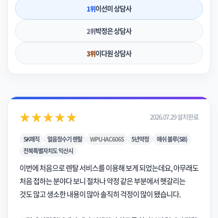
이선미 상담사
1위
박정은 상담사
2위
이다원 상담사
3위
★★★★★
2026.07.29 설치완료
SK매직
얼음정수기 렌탈
WPU-IAC606S
5년약정
애쉬 블루(SB)
전북특별자치도 익산시
이번에 처음으로 렌탈 서비스를 이용해 보게 되었는데요, 아무래도
처음 접하는 분야다 보니 절차나 약정 같은 부분에서 헷갈리는
것도 많고 생소한 내용이 많아 솔직히 걱정이 많이 됐습니다.