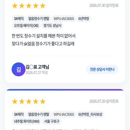
★★★★★
2026.07.30 설치완료
SK매직
얼음정수기 렌탈
WPU-IAC606S
6년약정
오트밀 베이지(OB)
경기도 성남시
한 번도 정수기 설치를 해본 적이 없어서
찾다가 sk얼음 정수기가 좋다고 하길래
김○표 고객님
김
전문 상담사 이한나
2026.07.27 작성
★★★★★
2026.07.29 설치완료
SK매직
얼음정수기 렌탈
WPU-IAC506S
6년약정_타사보상
내추럴 화이트(NW)
서울 구로구