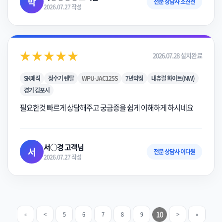
박
전문 상담사 조진선
2026.07.27 작성
★★★★★
2026.07.28 설치완료
SK매직
정수기 렌탈
WPU-JAC125S
7년약정
내츄럴 화이트(NW)
경기 김포시
필요한것 빠르게 상담해주고 궁금증을 쉽게 이해하게 하시네요
서○경 고객님
서
전문 상담사 이다원
2026.07.27 작성
10
«
<
5
6
7
8
9
>
»