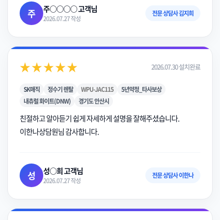
주○○○○ 고객님
주
전문 상담사 김지희
2026.07.27 작성
★★★★★
2026.07.30 설치완료
SK매직
정수기 렌탈
WPU-JAC115
5년약정_타사보상
내츄럴 화이트(DNW)
경기도 안산시
친절하고 알아듣기 쉽게 자세하게 설명을 잘해주셨습니다.
이한나상담원님 감사합니다.
성○희 고객님
성
전문 상담사 이한나
2026.07.27 작성