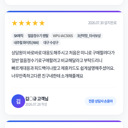
★★★★★
2026.07.30 설치완료
SK매직
얼음정수기 렌탈
WPU-IAC506S
3년약정_타사보상
내추럴 화이트(NW)
대구 수성구
상담원이 바로바로 대응도해주시고 처음은 미니로 구매할려다가
일반 얼음정수기로구매할려고 비교해달라고 부탁드리니
빠르게대응과 피드백이나왔고 제휴카드도 쉽게설명해주셨어요.
너무만족하고다른 친구네한테 소개해줄께요
김○규 고객님
김
전문 상담사 손윤아
2026.07.28 작성